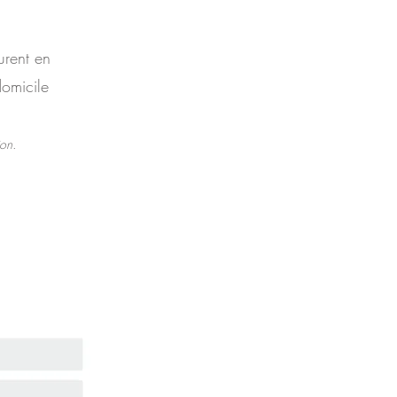
urent en
domicile
ion.