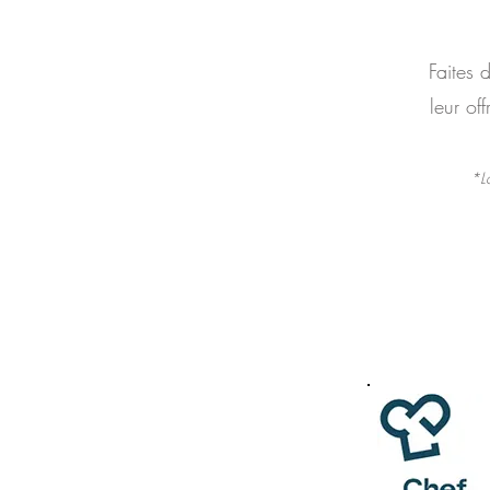
Faites 
leur of
*La