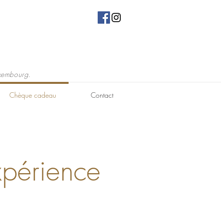
xembourg.
Chèque cadeau
Contact
xpérience