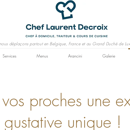
nous déplaçons partout en Belgique, France et au Grand Duché de Lu
Services
Menus
Arancini
Galerie
 vos proches une e
gustative unique !