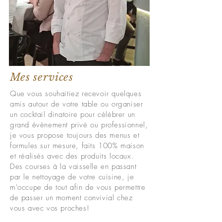
Mes services
Que vous souhaitiez recevoir quelques
amis autour de votre table ou organiser
un cocktail dinatoire pour célébrer un
grand évènement privé ou professionnel,
je vous propose toujours des menus et
formules sur mesure, faits 100% maison
et réalisés avec des produits locaux.
Des courses à la vaisselle en passant
par le nettoyage de votre cuisine, je
m'occupe de tout afin de vous permettre
de passer un moment convivial chez
vous avec vos proches!