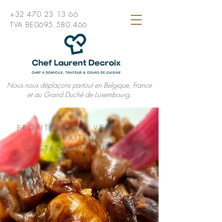
+32 470 23 13 66
TVA BE0695.580.466
Nous nous déplaçons partout en Belgique, France
et au Grand Duché de Luxembourg.
PROFITEZ D'UN VERITABLE
TRAITEUR
GASTRONOMIQUE SUR
MESURE